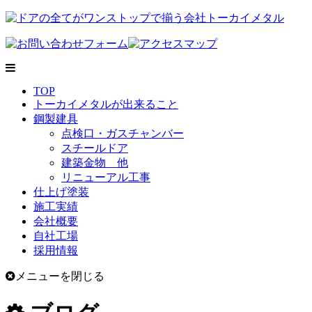
TOP
トーカイメタルが出来ること
鋼製建具
点検口・ガスチャンバー
スチールドア
建築金物 他
リニューアル工事
仕上げ塗装
施工実績
会社概要
自社工場
採用情報
メニューを閉じる