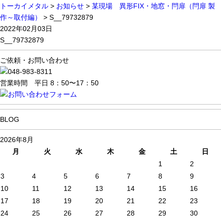
トーカイメタル
>
お知らせ
>
某現場 異形FIX・地窓・閂扉（閂扉 製
作～取付編）
>
S__79732879
2022年02月03日
S__79732879
ご依頼・お問い合わせ
営業時間 平日 8：50〜17：50
BLOG
2026年8月
月
火
水
木
金
土
日
1
2
3
4
5
6
7
8
9
10
11
12
13
14
15
16
17
18
19
20
21
22
23
24
25
26
27
28
29
30