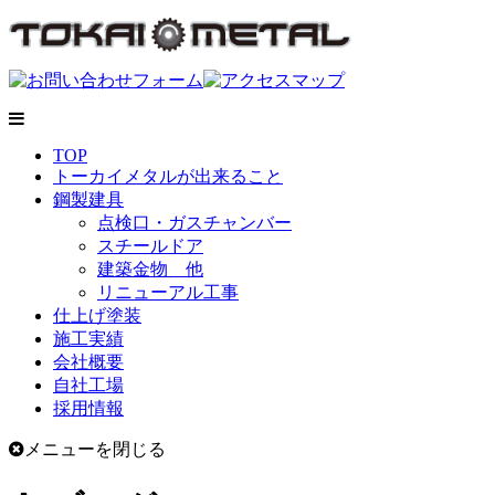
TOP
トーカイメタルが出来ること
鋼製建具
点検口・ガスチャンバー
スチールドア
建築金物 他
リニューアル工事
仕上げ塗装
施工実績
会社概要
自社工場
採用情報
メニューを閉じる