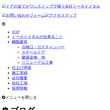
TOP
トーカイメタルが出来ること
鋼製建具
点検口・ガスチャンバー
スチールドア
建築金物 他
リニューアル工事
仕上げ塗装
施工実績
会社概要
自社工場
採用情報
メニューを閉じる