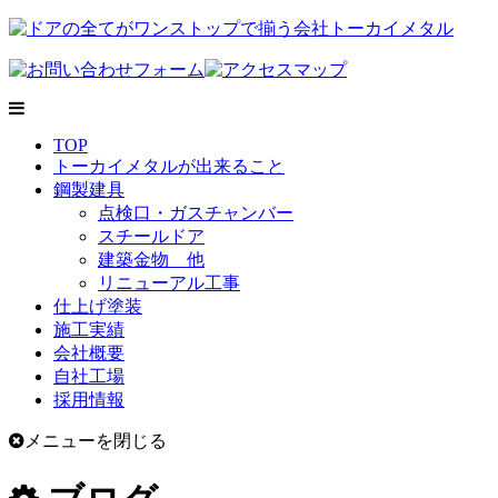
TOP
トーカイメタルが出来ること
鋼製建具
点検口・ガスチャンバー
スチールドア
建築金物 他
リニューアル工事
仕上げ塗装
施工実績
会社概要
自社工場
採用情報
メニューを閉じる