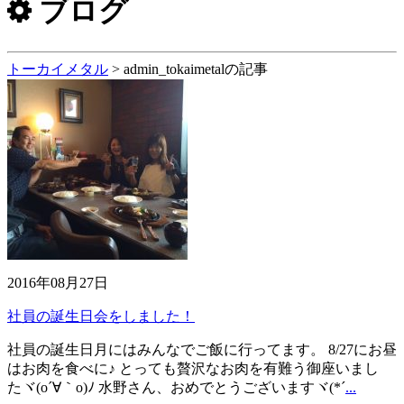
ブログ
トーカイメタル
>
admin_tokaimetalの記事
2016年08月27日
社員の誕生日会をしました！
社員の誕生日月にはみんなでご飯に行ってます。 8/27にお昼
はお肉を食べに♪ とっても贅沢なお肉を有難う御座いまし
たヾ(o´∀｀o)ﾉ 水野さん、おめでとうございますヾ(*´
...