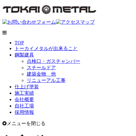
TOP
トーカイメタルが出来ること
鋼製建具
点検口・ガスチャンバー
スチールドア
建築金物 他
リニューアル工事
仕上げ塗装
施工実績
会社概要
自社工場
採用情報
メニューを閉じる