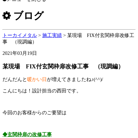
ブログ
トーカイメタル
>
施工実績
>
某現場 FIX付玄関枠扉改修工
事 （現調編）
2021年03月19日
某現場 FIX付玄関枠扉改修工事 （現調編）
だんだんと
暖かい日
が増えてきましたね♪(^^)/
こんにちは！設計担当の西田です。
今回のお客様からのご要望は
◆玄関枠扉の改修工事