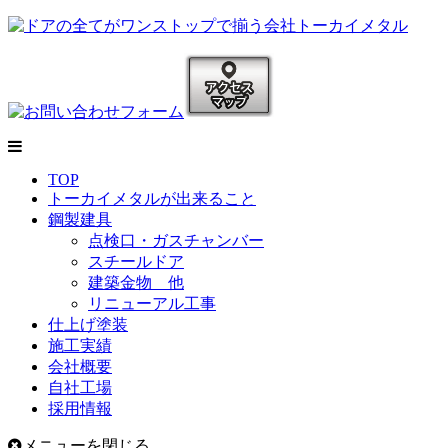
TOP
トーカイメタルが出来ること
鋼製建具
点検口・ガスチャンバー
スチールドア
建築金物 他
リニューアル工事
仕上げ塗装
施工実績
会社概要
自社工場
採用情報
メニューを閉じる