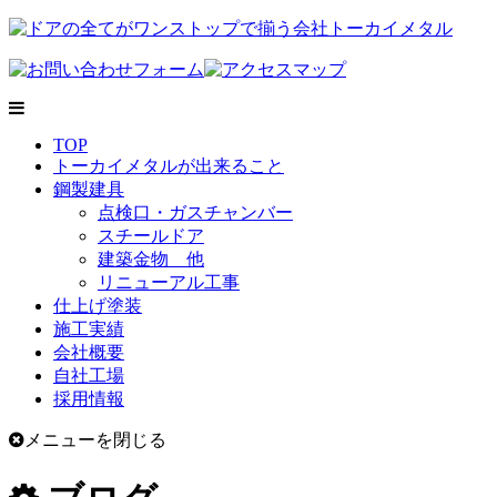
TOP
トーカイメタルが出来ること
鋼製建具
点検口・ガスチャンバー
スチールドア
建築金物 他
リニューアル工事
仕上げ塗装
施工実績
会社概要
自社工場
採用情報
メニューを閉じる