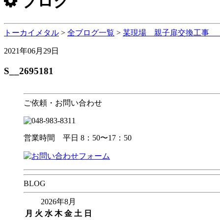
ブログ
トーカイメタル
>
全ブログ一覧
>
某現場 親子扉交換工事 
2021年06月29日
S__2695181
ご依頼・お問い合わせ
営業時間 平日 8：50〜17：50
BLOG
2026年8月
月
火
水
木
金
土
日