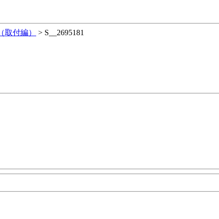
（取付編）
>
S__2695181