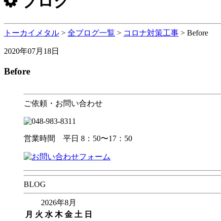
ブログ
トーカイメタル
>
全ブログ一覧
>
コロナ対策工事
>
Before
2020年07月18日
Before
ご依頼・お問い合わせ
営業時間 平日 8：50〜17：50
BLOG
2026年8月
月
火
水
木
金
土
日