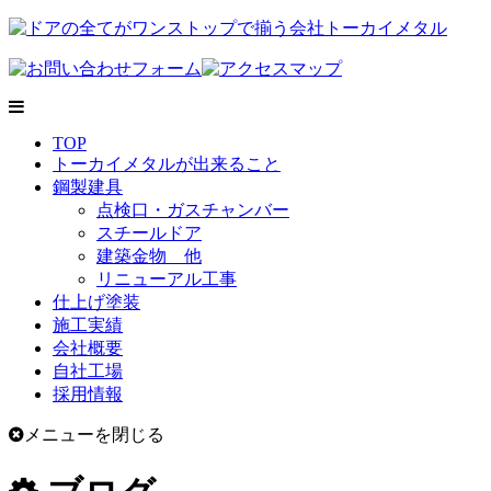
TOP
トーカイメタルが出来ること
鋼製建具
点検口・ガスチャンバー
スチールドア
建築金物 他
リニューアル工事
仕上げ塗装
施工実績
会社概要
自社工場
採用情報
メニューを閉じる