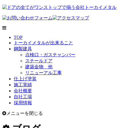
TOP
トーカイメタルが出来ること
鋼製建具
点検口・ガスチャンバー
スチールドア
建築金物 他
リニューアル工事
仕上げ塗装
施工実績
会社概要
自社工場
採用情報
メニューを閉じる