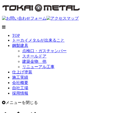
TOP
トーカイメタルが出来ること
鋼製建具
点検口・ガスチャンバー
スチールドア
建築金物 他
リニューアル工事
仕上げ塗装
施工実績
会社概要
自社工場
採用情報
メニューを閉じる