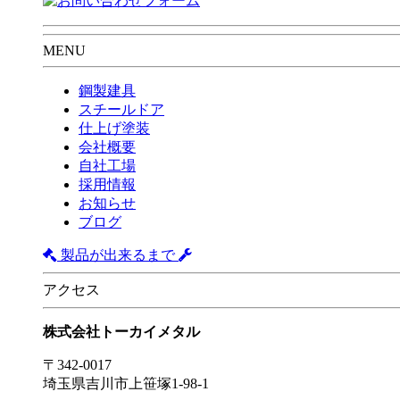
MENU
鋼製建具
スチールドア
仕上げ塗装
会社概要
自社工場
採用情報
お知らせ
ブログ
製品が出来るまで
アクセス
株式会社トーカイメタル
〒342-0017
埼玉県吉川市上笹塚1-98-1