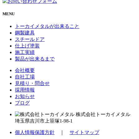
MENU
トーカイメタルが出来ること
鋼製建具
スチールドア
仕上げ塗装
施工実績
製品が出来るまで
会社概要
自社工場
見積り・問合せ
採用情報
お知らせ
ブログ
株式会社トーカイメタル
埼玉県吉川市上笹塚1-98-1
個人情報保護方針
｜
サイトマップ