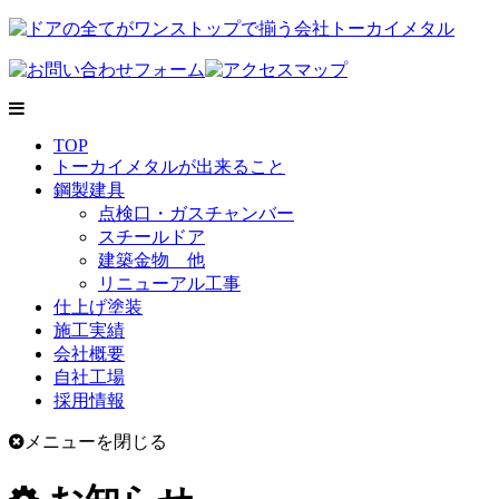
TOP
トーカイメタルが出来ること
鋼製建具
点検口・ガスチャンバー
スチールドア
建築金物 他
リニューアル工事
仕上げ塗装
施工実績
会社概要
自社工場
採用情報
メニューを閉じる